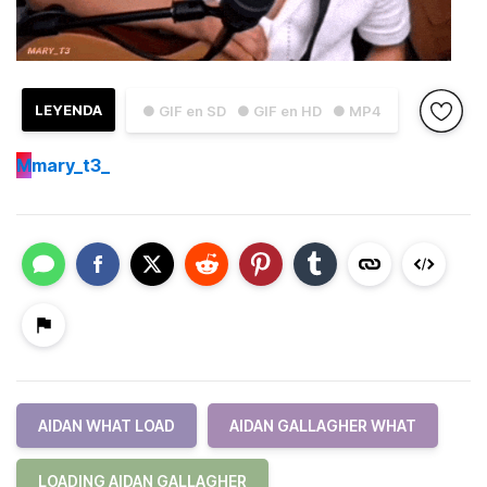
LEYENDA
● GIF en SD
● GIF en HD
● MP4
M
mary_t3_
AIDAN WHAT LOAD
AIDAN GALLAGHER WHAT
LOADING AIDAN GALLAGHER