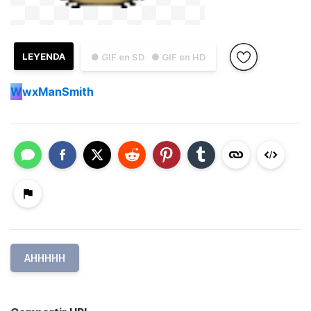
LEYENDA
● GIF en SD
● GIF en HD
W
wxManSmith
AHHHHH