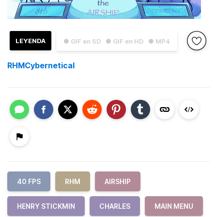
LEYENDA
● GIF en SD
● GIF en HD
● MP4
RHMCybernetical
40 FPS
RHM
AIRSHIP
HENRY STICKMIN
CHARLES
MAIN MENU