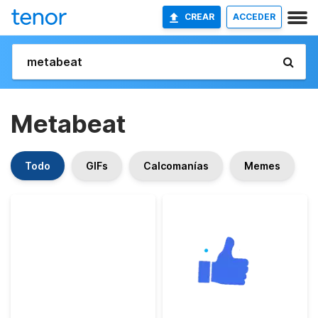
CREAR
ACCEDER
Metabeat
Todo
GIFs
Calcomanías
Memes