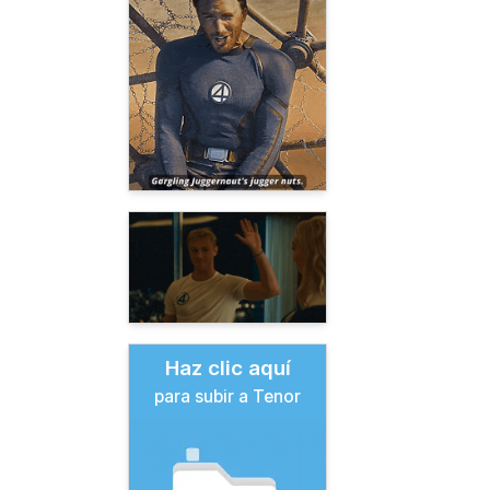
Haz clic aquí
para subir a Tenor