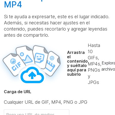
MP4
Si te ayuda a expresarte, este es el lugar indicado.
Además, si necesitas hacer ajustes en el
contenido, puedes recortarlo y agregar leyendas
antes de compartirlo.
Hasta
10
Arrastra
el
GIFs,
contenido
Explor
MP4s,
y suéltalo
archiv
aquí para
PNGs
subirlo
y
JPGs
Carga de URL
Cualquier URL de GIF, MP4, PNG o JPG