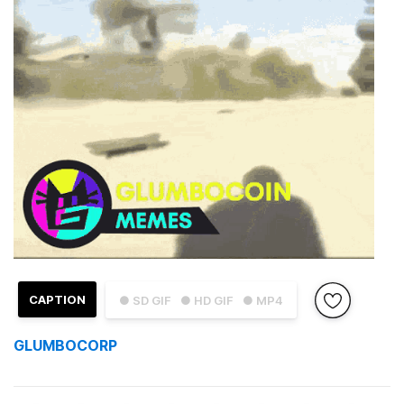
CAPTION
● SD GIF
● HD GIF
● MP4
GLUMBOCORP