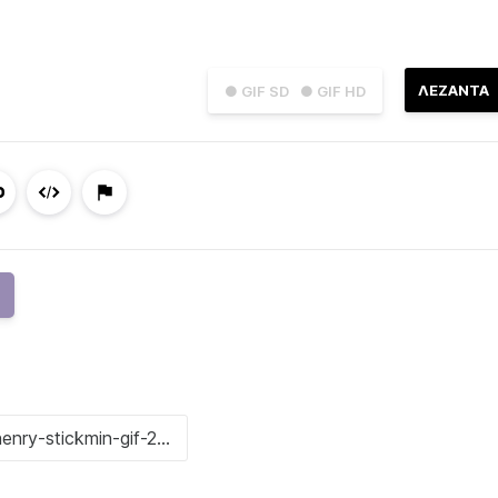
ΛΕΖΑΝΤΑ
● GIF SD
● GIF HD