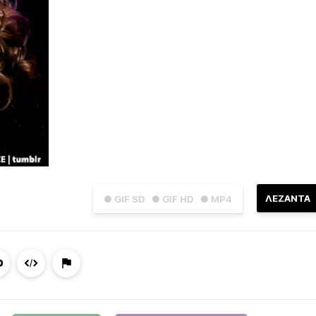
ΛΕΖΑΝΤΑ
● GIF SD
● GIF HD
● MP4