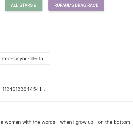
ALL STARS 9
RUPAUL'S DRAG RACE
 a woman with the words " when i grow up " on the bottom