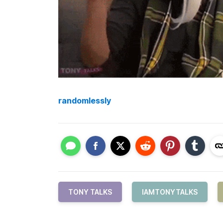
randomlessly
TONY TALKS
IAMTONYTALKS