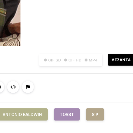
ΛΕΖΑΝΤΑ
● GIF SD
● GIF HD
● MP4
ANTONIO BALDWIN
TOAST
SIP