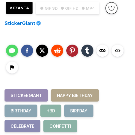
ΛΕΖΑΝΤΑ
● GIF SD
● GIF HD
● MP4
StickerGiant
STICKERGIANT
HAPPY BIRTHDAY
BIRTHDAY
HBD
BIRFDAY
CELEBRATE
CONFETTI