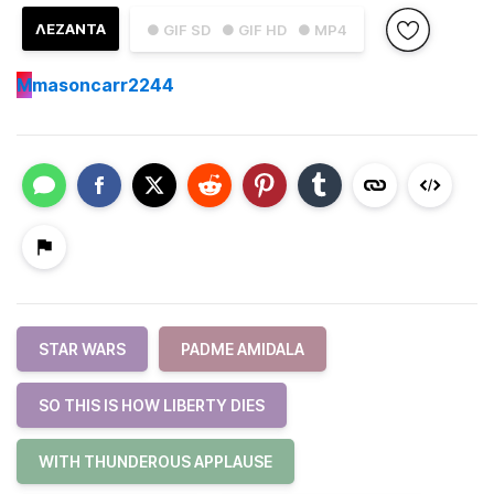
ΛΕΖΑΝΤΑ
● GIF SD
● GIF HD
● MP4
M
masoncarr2244
STAR WARS
PADME AMIDALA
SO THIS IS HOW LIBERTY DIES
WITH THUNDEROUS APPLAUSE