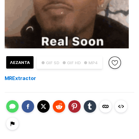
ΛΕΖΑΝΤΑ
● GIF SD
● GIF HD
● MP4
MRExtractor