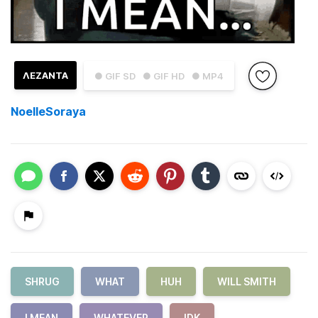
ΛΕΖΑΝΤΑ
● GIF SD
● GIF HD
● MP4
NoelleSoraya
SHRUG
WHAT
HUH
WILL SMITH
I MEAN
WHATEVER
IDK