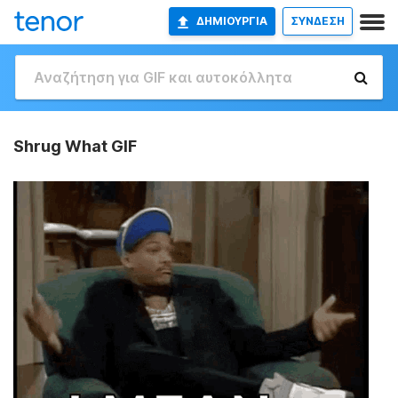
ΔΗΜΙΟΥΡΓΊΑ
ΣΥΝΔΕΣΗ
Shrug What GIF