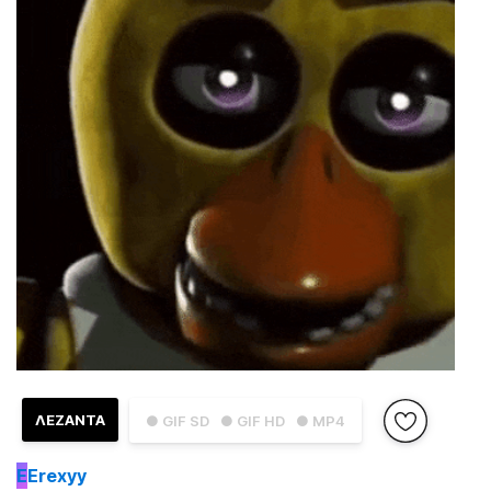
ΛΕΖΑΝΤΑ
● GIF SD
● GIF HD
● MP4
E
Erexyy