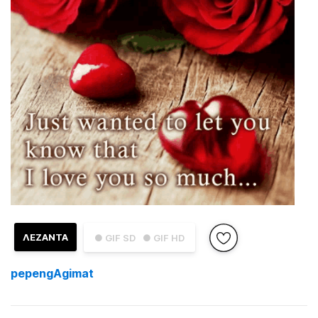
ΛΕΖΑΝΤΑ
● GIF SD
● GIF HD
pepengAgimat