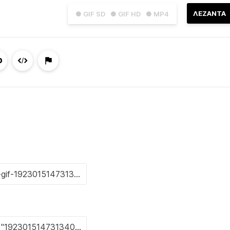
ΛΕΖΑΝΤΑ
● GIF SD
● GIF HD
● MP4