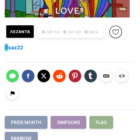
ΛΕΖΑΝΤΑ
● GIF SD
● GIF HD
● MP4
S
saz22
PRIDE MONTH
SIMPSONS
FLAG
RAINBOW