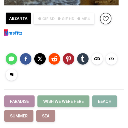
ΛΕΖΑΝΤΑ
● GIF SD
● GIF HD
● MP4
M
msfitz
PARADISE
WISH WE WERE HERE
BEACH
SUMMER
SEA