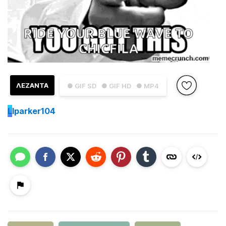
ΛΕΖΑΝΤΑ
● GIF SD
● GIF HD
● MP4
L
lparker104