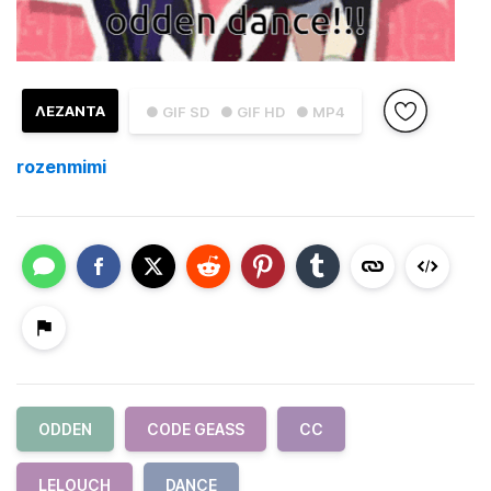
ΛΕΖΑΝΤΑ
● GIF SD
● GIF HD
● MP4
rozenmimi
ODDEN
CODE GEASS
CC
LELOUCH
DANCE