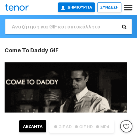
ΔΗΜΙΟΥΡΓΊΑ
ΣΥΝΔΕΣΗ
Come To Daddy GIF
ΛΕΖΑΝΤΑ
● GIF SD
● GIF HD
● MP4