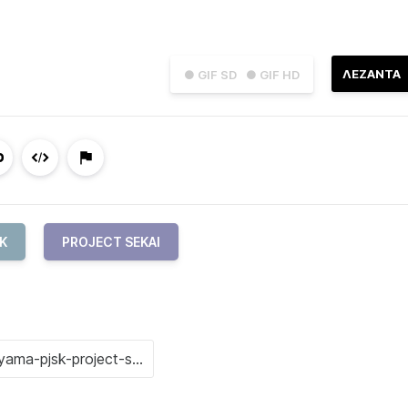
ΛΕΖΑΝΤΑ
● GIF SD
● GIF HD
K
PROJECT SEKAI