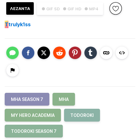
ΛΕΖΑΝΤΑ
● GIF SD
● GIF HD
● MP4
T
trulyk1ss
MHA SEASON 7
MHA
MY HERO ACADEMIA
TODOROKI
TODOROKI SEASON 7