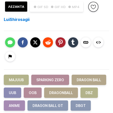
ΛΕΖΑΝΤΑ
● GIF SD
● GIF HD
● MP4
LuiShirosagii
MAJUUB
SPARKING ZERO
DRAGON BALL
UUB
OOB
DRAGONBALL
DBZ
ANIME
DRAGON BALL GT
DBGT