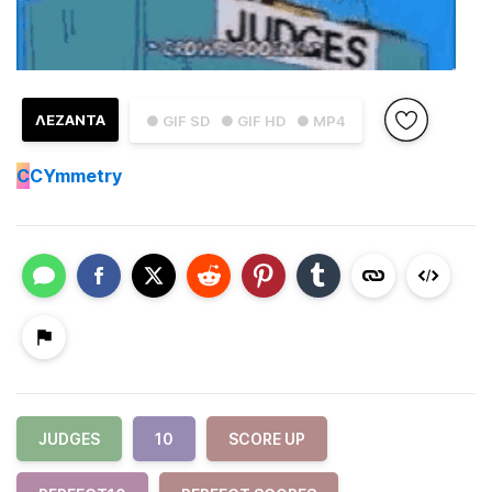
ΛΕΖΑΝΤΑ
● GIF SD
● GIF HD
● MP4
C
CYmmetry
JUDGES
10
SCORE UP