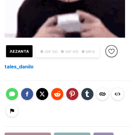
ΛΕΖΑΝΤΑ
● GIF SD
● GIF HD
● MP4
tales_danilo