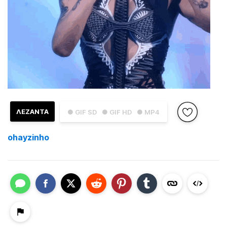
ΛΕΖΑΝΤΑ
● GIF SD
● GIF HD
● MP4
ohayzinho