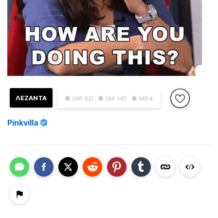
ΛΕΖΑΝΤΑ
● GIF SD
● GIF HD
● MP4
Pinkvilla