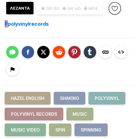
ΛΕΖΑΝΤΑ
● GIF SD
● GIF HD
● MP4
P
polyvinylrecords
HAZEL ENGLISH
SHAKING
POLYVINYL
POLYVINYL RECORDS
MUSIC
MUSIC VIDEO
SPIN
SPINNING