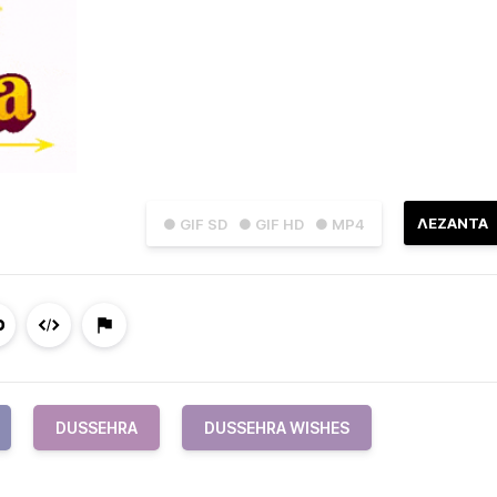
ΛΕΖΑΝΤΑ
● GIF SD
● GIF HD
● MP4
DUSSEHRA
DUSSEHRA WISHES