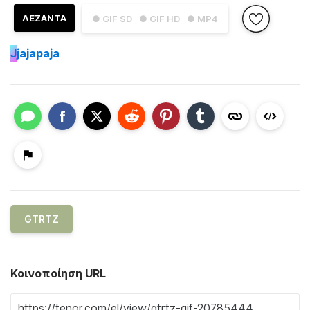
ΛΕΖΑΝΤΑ
● GIF SD
● GIF HD
● MP4
J
jajapaja
GTRTZ
Κοινοποίηση URL