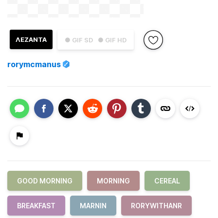
ΛΕΖΑΝΤΑ
● GIF SD
● GIF HD
rorymcmanus
GOOD MORNING
MORNING
CEREAL
BREAKFAST
MARNIN
RORYWITHANR