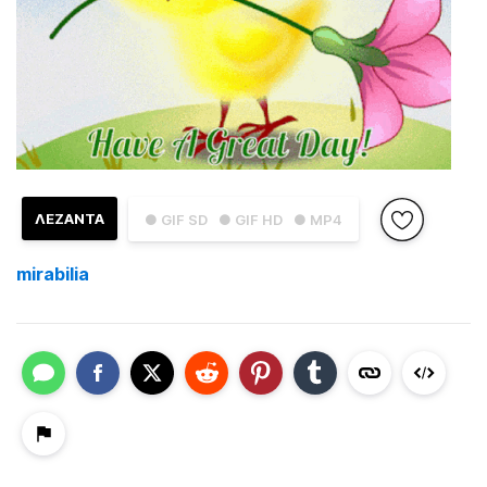
ΛΕΖΑΝΤΑ
● GIF SD
● GIF HD
● MP4
mirabilia