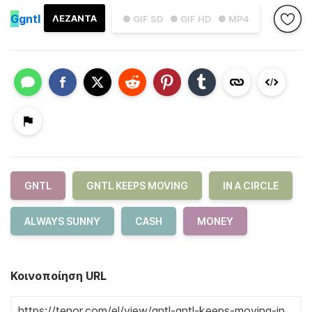
G
gntl
ΛΕΖΑΝΤΑ
● GIF SD
● GIF HD
● MP4
GNTL
GNTL KEEPS MOVING
IN A CIRCLE
ALWAYS SUNNY
CASH
MONEY
Κοινοποίηση URL