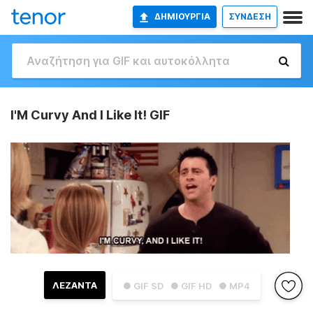
ΔΗΜΙΟΥΡΓΊΑ
ΣΥΝΔΕΣΗ
I'M Curvy And I Like It! GIF
ΛΕΖΑΝΤΑ
● GIF SD
● GIF HD
● MP4