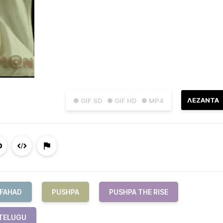
ΛΕΖΑΝΤΑ
● GIF SD
● GIF HD
● MP4
FAHAD
PUSHPA
PUSHPA THE RISE
TELUGU