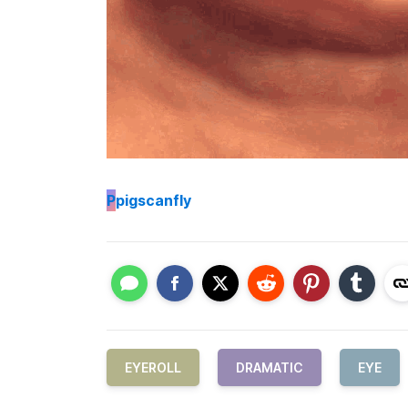
P
pigscanfly
EYEROLL
DRAMATIC
EYE