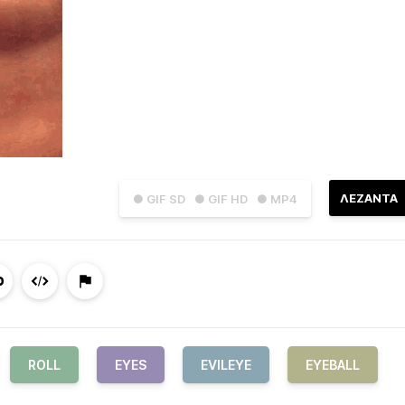
ΛΕΖΑΝΤΑ
● GIF SD
● GIF HD
● MP4
ROLL
EYES
EVILEYE
EYEBALL