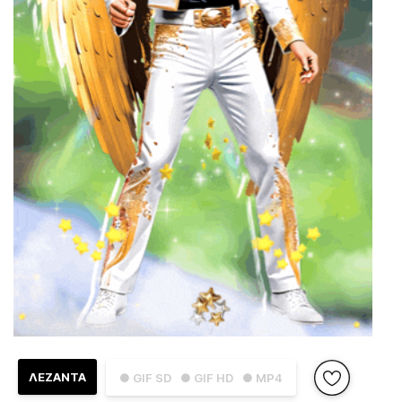
ΛΕΖΑΝΤΑ
● GIF SD
● GIF HD
● MP4