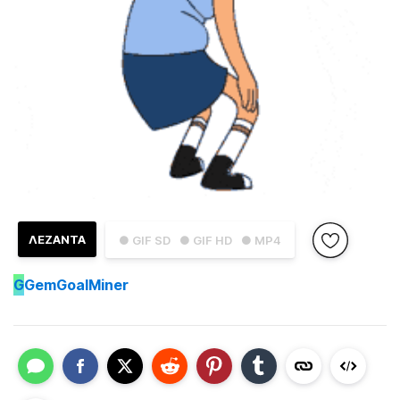
ΛΕΖΑΝΤΑ
● GIF SD
● GIF HD
● MP4
G
GemGoalMiner