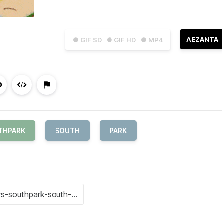
ΛΕΖΑΝΤΑ
● GIF SD
● GIF HD
● MP4
THPARK
SOUTH
PARK