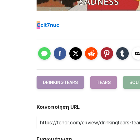
C
clt7nuc
DRINKINGTEARS
TEARS
SOU
Κοινοποίηση URL
Ενσωμάτωση