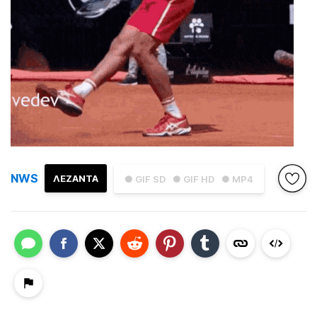
NWS
ΛΕΖΑΝΤΑ
● GIF SD
● GIF HD
● MP4