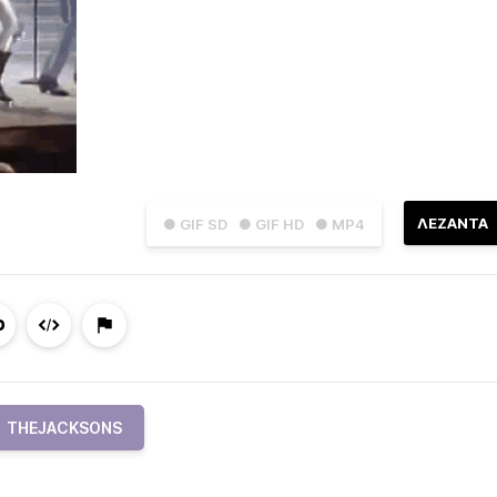
ΛΕΖΑΝΤΑ
● GIF SD
● GIF HD
● MP4
THEJACKSONS