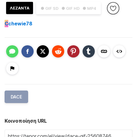
ΛΕΖΑΝΤΑ
● GIF SD
● GIF HD
● MP4
C
chewie78
DACE
Κοινοποίηση URL