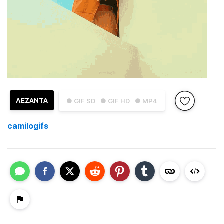
ΛΕΖΑΝΤΑ
● GIF SD
● GIF HD
● MP4
camilogifs