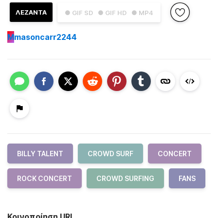
ΛΕΖΑΝΤΑ
● GIF SD
● GIF HD
● MP4
M
masoncarr2244
BILLY TALENT
CROWD SURF
CONCERT
ROCK CONCERT
CROWD SURFING
FANS
Κοινοποίηση URL