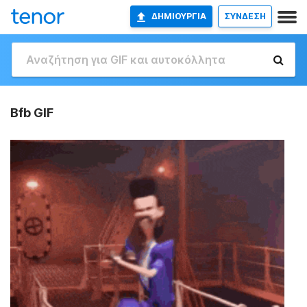
ΔΗΜΙΟΥΡΓΊΑ
ΣΥΝΔΕΣΗ
Bfb GIF