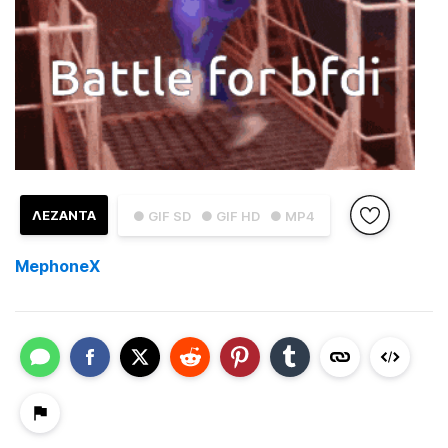
ΛΕΖΑΝΤΑ
● GIF SD
● GIF HD
● MP4
MephoneX