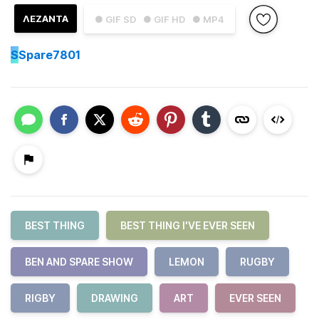
ΛΕΖΑΝΤΑ
● GIF SD
● GIF HD
● MP4
S
Spare7801
BEST THING
BEST THING I'VE EVER SEEN
BEN AND SPARE SHOW
LEMON
RUGBY
RIGBY
DRAWING
ART
EVER SEEN