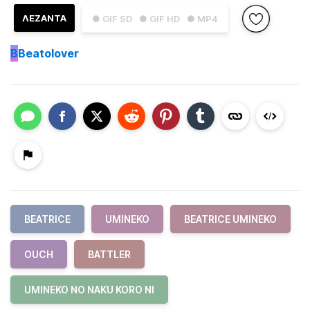
ΛΕΖΑΝΤΑ
● GIF SD
● GIF HD
● MP4
B
Beatolover
BEATRICE
UMINEKO
BEATRICE UMINEKO
OUCH
BATTLER
UMINEKO NO NAKU KORO NI