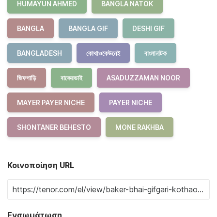
HUMAYUN AHMED
BANGLA NATOK
BANGLA
BANGLA GIF
DESHI GIF
BANGLADESH
কোথাওকেউনেই
বাংলানাটক
জিফগাড়ি
বাকেরভাই
ASADUZZAMAN NOOR
MAYER PAYER NICHE
PAYER NICHE
SHONTANER BEHESTO
MONE RAKHBA
Κοινοποίηση URL
Ενσωμάτωση