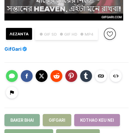
ΛΕΖΑΝΤΑ
● GIF SD
● GIF HD
● MP4
GifGari
BAKER BHAI
GIFGARI
KOTHAO KEU NEI